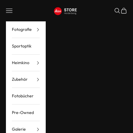
Zum Inhalt springen
Leica Store Heidelberg
Menü
Suchen
Waren
Fotografie
Sportoptik
Heimkino
Zubehör
Fotobücher
Pre-Owned
Galerie