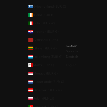
Griechenland (EUR €)
Irland (EUR €)
Italien (EUR €)
Kroatien (EUR €)
Lettland (EUR €)
Deutsch
Litauen (EUR €)
Sprache
Luxemburg (EUR €)
Deutsch
Malta (EUR €)
English
Monaco (EUR €)
Niederlande (EUR €)
Österreich (EUR €)
Polen (PLN zł)
Portugal (EUR €)