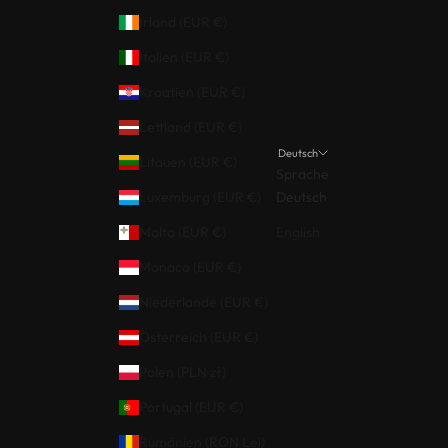
Irland (EUR €)
Italien (EUR €)
Kroatien (EUR €)
Lettland (EUR €)
Deutsch
Litauen (EUR €)
Sprache
Luxemburg (EUR €)
Deutsch
Malta (EUR €)
English
Monaco (EUR €)
Niederlande (EUR €)
Österreich (EUR €)
Polen (PLN zł)
Portugal (EUR €)
Rumänien (RON Lei)