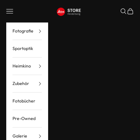
Zum Inhalt springen
Leica Store Heidelberg
Menü
Suchen
Waren
Fotografie
Sportoptik
Heimkino
Zubehör
Fotobücher
Pre-Owned
Galerie