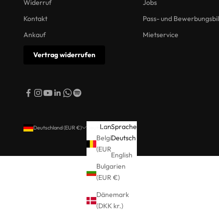
Widerruf
Jobs
Kontakt
Pass- und Bewerbungsbi
Ankauf
Mietservice
Vertrag widerrufen
Land
Sprache
Deutschland (EUR €)
Deutsch
Belgien
Deutsch
(EUR €)
English
Bulgarien
(EUR €)
Dänemark
(DKK kr.)