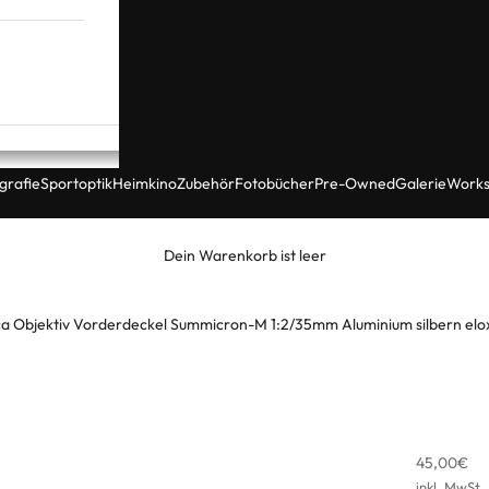
grafie
Sportoptik
Heimkino
Zubehör
Fotobücher
Pre-Owned
Galerie
Works
Dein Warenkorb ist leer
ca Objektiv Vorderdeckel Summicron-M 1:2/35mm Aluminium silbern elox
Angebot
45,00€
inkl. MwSt.