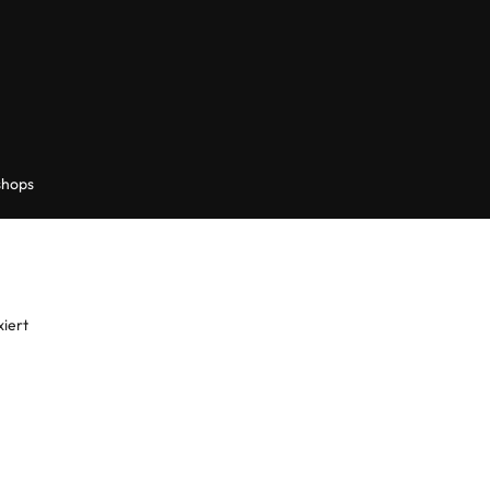
hops
iert