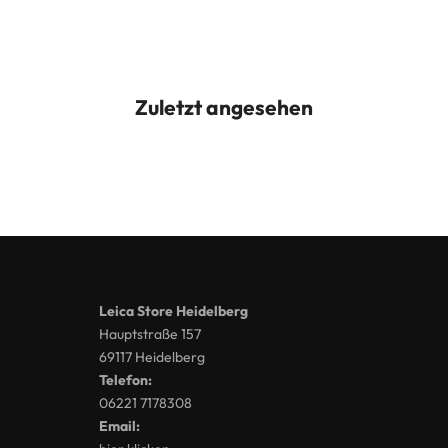
Zuletzt angesehen
Leica Store Heidelberg
Hauptstraße 157
69117 Heidelberg
Telefon:
06221 7178308
Email: