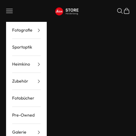
Zum Inhalt springen
Leica Store Heidelberg
Menü
Suchen
Waren
Fotografie
Sportoptik
Heimkino
Zubehör
Fotobücher
Pre-Owned
Galerie