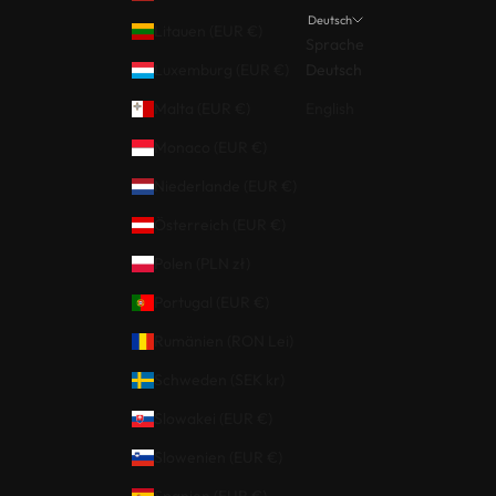
Deutsch
Litauen (EUR €)
Sprache
Luxemburg (EUR €)
Deutsch
Malta (EUR €)
English
Monaco (EUR €)
Niederlande (EUR €)
Österreich (EUR €)
Polen (PLN zł)
Portugal (EUR €)
Rumänien (RON Lei)
Schweden (SEK kr)
Slowakei (EUR €)
Slowenien (EUR €)
Spanien (EUR €)