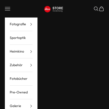
Zum Inhalt springen
Leica Store Heidelberg
Menü
Suchen
Waren
Fotografie
Sportoptik
Heimkino
Zubehör
Fotobücher
Pre-Owned
Galerie