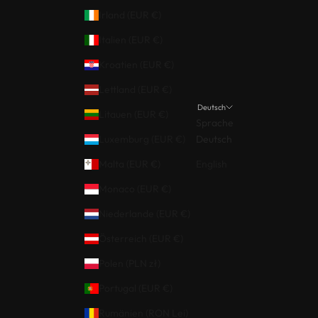
Irland (EUR €)
Italien (EUR €)
Kroatien (EUR €)
Lettland (EUR €)
Deutsch
Litauen (EUR €)
Sprache
Luxemburg (EUR €)
Deutsch
Malta (EUR €)
English
Monaco (EUR €)
Niederlande (EUR €)
Österreich (EUR €)
Polen (PLN zł)
Portugal (EUR €)
Rumänien (RON Lei)