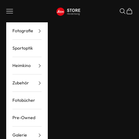
Zum Inhalt springen
Leica Store Heidelberg
Menü
Suchen
Waren
Fotografie
Sportoptik
Heimkino
Zubehör
Fotobücher
Pre-Owned
Galerie