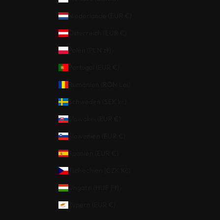
Niederlande (EUR €)
Österreich (EUR €)
Polen (PLN zł)
Portugal (EUR €)
Rumänien (RON Lei)
Schweden (SEK kr)
Slowakei (EUR €)
Slowenien (EUR €)
Spanien (EUR €)
Tschechien (CZK Kč)
Ungarn (HUF Ft)
Zypern (EUR €)