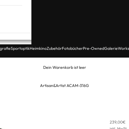
grafie
Sportoptik
Heimkino
Zubehör
Fotobücher
Pre-Owned
Galerie
Works
Dein Warenkorb ist leer
Artisan&Artist ACAM-316G
Angebot
239,00€
inkl. MwSt.