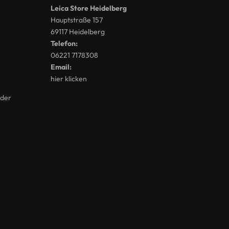
Leica Store Heidelberg
Hauptstraße 157
69117 Heidelberg
Telefon:
06221 7178308
Email:
hier klicken
lder