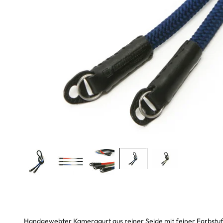
Handgewebter Kameragurt aus reiner Seide mit feiner Farbstufun