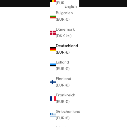
(EUR €)
English
Bulgarien
(EUR €)
Dänemark
(DKK kr.)
Deutschland
(EUR €)
Estland
(EUR €)
Finnland
(EUR €)
Frankreich
(EUR €)
Griechenland
(EUR €)